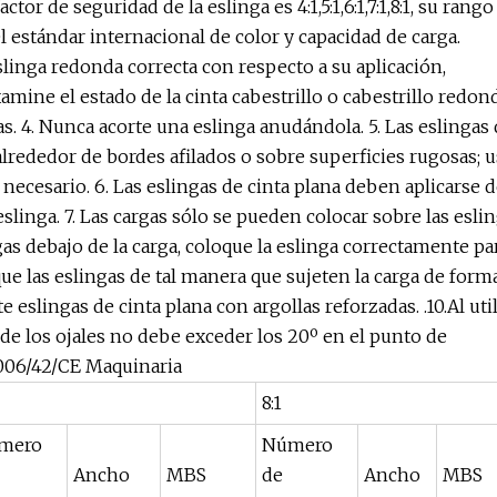
tor de seguridad de la eslinga es 4:1,5:1,6:1,7:1,8:1, su rango
el estándar internacional de color y capacidad de carga.
eslinga redonda correcta con respecto a su aplicación,
amine el estado de la cinta cabestrillo o cabestrillo redond
s. 4. Nunca acorte una eslinga anudándola. 5. Las eslingas
alrededor de bordes afilados o sobre superficies rugosas; 
cesario. 6. Las eslingas de cinta plana deben aplicarse d
slinga. 7. Las cargas sólo se pueden colocar sobre las esli
gas debajo de la carga, coloque la eslinga correctamente pa
que las eslingas de tal manera que sujeten la carga de form
 eslingas de cinta plana con argollas reforzadas. .10.Al uti
a de los ojales no debe exceder los 20º en el punto de
2006/42/CE Maquinaria
8:1
mero
Número
Ancho
MBS
de
Ancho
MBS