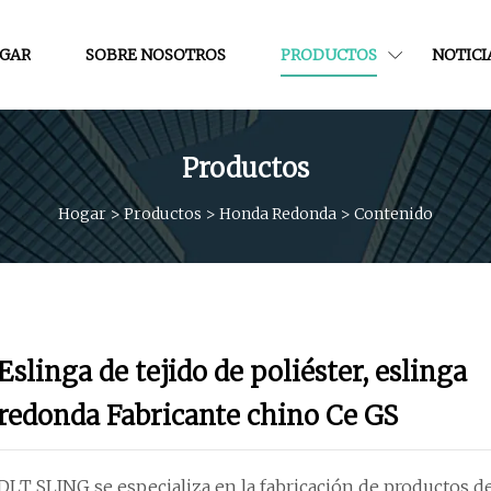
GAR
SOBRE NOSOTROS
PRODUCTOS
NOTICI
Productos
Hogar
>
Productos
>
Honda Redonda
>
Contenido
Eslinga de tejido de poliéster, eslinga
redonda Fabricante chino Ce GS
DLT SLING se especializa en la fabricación de productos d