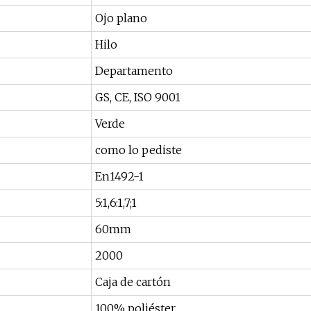
Ojo plano
Hilo
Departamento
GS, CE, ISO 9001
Verde
como lo pediste
En1492-1
5:1,6:1,7;1
60mm
2000
Caja de cartón
100% poliéster