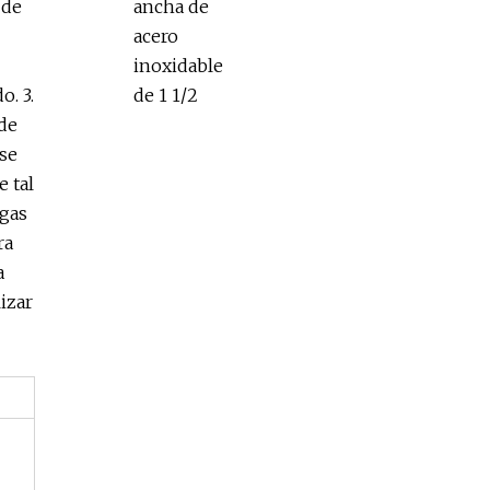
 de
o. 3.
 de
use
e tal
ngas
ra
a
lizar