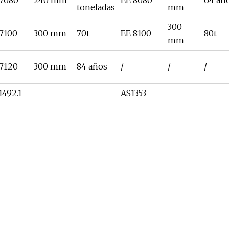
 7080
240 mm
EE 8080
64 añ
toneladas
mm
300
7100
300 mm
70t
EE 8100
80t
mm
 7120
300 mm
84 años
/
/
/
492.1
AS1353