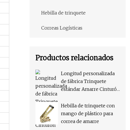
Hebilla de trinquete
Correas Logísticas
Productos relacionados
Longitud personalizada
de fábrica Trinquete
estándar Amarre Cinturón
de seguridad de amarre
de carga logística Correa
Hebilla de trinquete con
de remolque OEM Oso de
mango de plástico para
alta calidad Correa de
correa de amarre
correas de 50 kg Puede