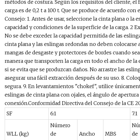
métodos de costura. Según los requisitos del cliente, el fac
carga es de 0,2 t a 100 t. Que se produce de acuerdo con 
Consejo: 1. Antes de usar, seleccione la cinta plana o la 
capacidad y condiciones de la superficie de la carga. 2 Ex
No se debe exceder la capacidad permitida de las eslinga
cinta plana y las eslingas redondas no deben colocarse 
mangas de desgaste y protectores de bordes cuando sea ne
manera que transporten la carga en todo el ancho de la e
si se evita que se produzcan daños. No arrastre las eslin
asegurar una fácil extracción después de su uso. 8. Colo
segura. 9. En levantamientos "chokef", utilice únicamente
eslingas de cinta plana con ojales, el ángulo de apertur
conexión.Conformidad Directiva del Consejo de la CE 
SF
6:1
7:1
Número
Nú
WLL (kg)
de
Ancho
MBS
de