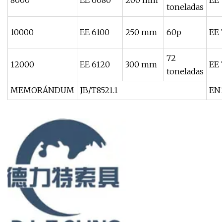
8000
EE 6080
200 mm
EE
toneladas
10000
EE 6100
250 mm
60p
EE 
72
12000
EE 6120
300 mm
EE
toneladas
MEMORÁNDUM
JB/T8521.1
EN1