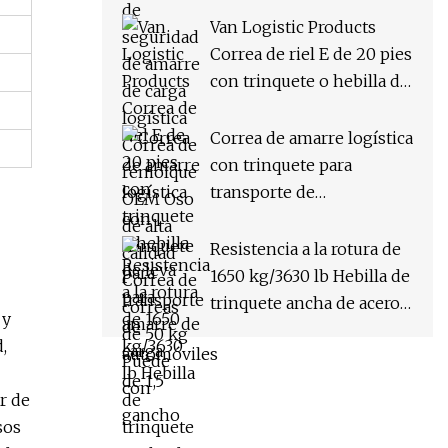
con gancho
Van Logistic Products
Correa de riel E de 20 pies
con trinquete o hebilla de
leva para amarre de carga
Correa de amarre logística
con trinquete para
transporte de
automóviles de 1,5" y 1500
kg con un solo gancho
Resistencia a la rotura de
1650 kg/3630 lb Hebilla de
trinquete ancha de acero
 y
inoxidable de 1 1/2"
,
r de
sos