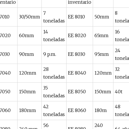
entario
inventario
7
8
7010
30/50mm
EE 8010
50mm
toneladas
tonel
14
16
 7020
60mm
EE 8020
65mm
toneladas
tonel
24
7030
90mm
9 p.m.
EE 8030
95mm
tonel
28
32
 7040
120mm
EE 8040
120mm
toneladas
tonel
35
 7050
150mm
EE 8050
150mm
40t
toneladas
42
48
 7060
180mm
EE 8060
180m
toneladas
tonel
56
240