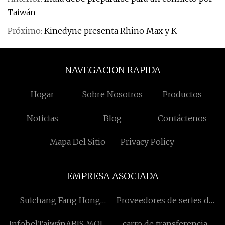
Taiwán
Próximo:
Kinedyne presenta Rhino Max y K
NAVEGACION RAPIDA
Hogar
Sobre Nosotros
Productos
Noticias
Blog
Contáctenos
Mapa Del Sitio
Privacy Policy
EMPRESA ASOCIADA
Suichang Fang Hong
Proveedores de series de
Metálicos Productos Co.,
productos fotovoltaicos de
InfobelTaiwánABIS MOLD
carro de transferencia