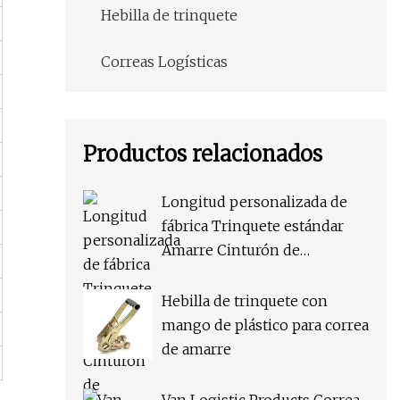
Hebilla de trinquete
Correas Logísticas
Productos relacionados
Longitud personalizada de
fábrica Trinquete estándar
Amarre Cinturón de
seguridad de amarre de carga
logística Correa de remolque
Hebilla de trinquete con
OEM Oso de alta calidad
mango de plástico para correa
Correa de correas de 50 kg
de amarre
Puede con gancho