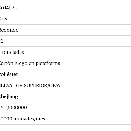
En1492-2
Gris
Redondo
:1
4 toneladas
Cartón luego en plataforma
Poliéster
ELEVADOR SUPERIOR/OEM
Zhejiang
5609000000
80000 unidades/mes