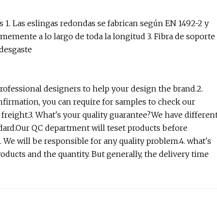
 1. Las eslingas redondas se fabrican según EN 1492-2 y
rmemente a lo largo de toda la longitud 3. Fibra de soporte
 desgaste
rofessional designers to help your design the brand.2.
nfirmation, you can require for samples to check our
e freight.3. What's your quality guarantee?We have differen
ndard.Our QC department will teset products before
We will be responsible for any quality problem.4. what's
ducts and the quantity. But generally, the delivery time