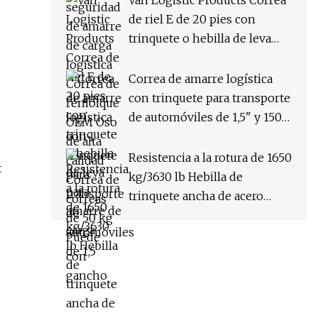
Van Logistic Products Correa
de riel E de 20 pies con
trinquete o hebilla de leva
para amarre de carga
Correa de amarre logística
con trinquete para transporte
de automóviles de 1,5" y 1500
kg con un solo gancho
Resistencia a la rotura de 1650
t
kg/3630 lb Hebilla de
trinquete ancha de acero
inoxidable de 1 1/2"