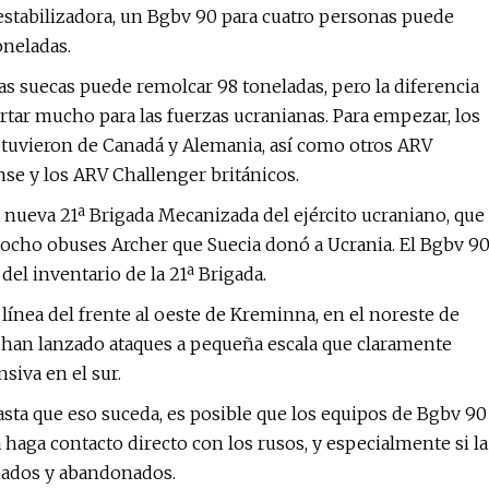
estabilizadora, un Bgbv 90 para cuatro personas puede
oneladas.
as suecas puede remolcar 98 toneladas, pero la diferencia
rtar mucho para las fuerzas ucranianas. Para empezar, los
btuvieron de Canadá y Alemania, así como otros ARV
se y los ARV Challenger británicos.
a nueva 21ª Brigada Mecanizada del ejército ucraniano, que
 ocho obuses Archer que Suecia donó a Ucrania. El Bgbv 9
el inventario de la 21ª Brigada.
línea del frente al oeste de Kreminna, en el noreste de
s han lanzado ataques a pequeña escala que claramente
siva en el sur.
sta que eso suceda, es posible que los equipos de Bgbv 90
haga contacto directo con los rusos, y especialmente si la
añados y abandonados.