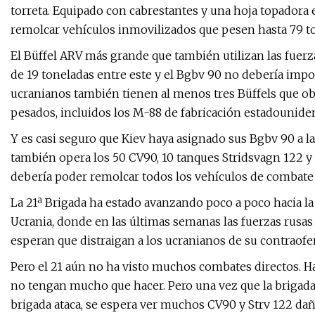
torreta. Equipado con cabrestantes y una hoja topadora 
remolcar vehículos inmovilizados que pesen hasta 79 t
El Büffel ARV más grande que también utilizan las fuerz
de 19 toneladas entre este y el Bgbv 90 no debería impo
ucranianos también tienen al menos tres Büffels que o
pesados, incluidos los M-88 de fabricación estadouniden
Y es casi seguro que Kiev haya asignado sus Bgbv 90 a l
también opera los 50 CV90, 10 tanques Stridsvagn 122 y
debería poder remolcar todos los vehículos de combate d
La 21ª Brigada ha estado avanzando poco a poco hacia la 
Ucrania, donde en las últimas semanas las fuerzas rusa
esperan que distraigan a los ucranianos de su contraofen
Pero el 21 aún no ha visto muchos combates directos. Ha
no tengan mucho que hacer. Pero una vez que la brigada 
brigada ataca, se espera ver muchos CV90 y Strv 122 d