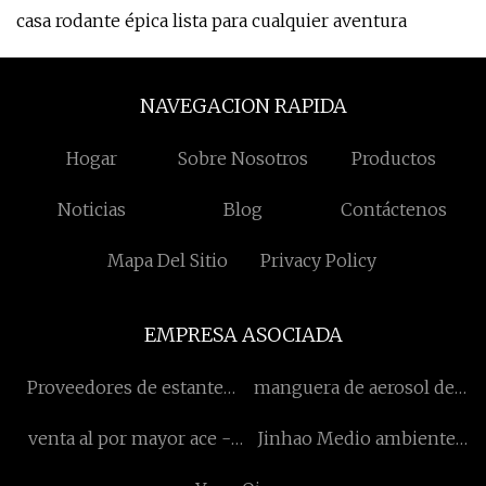
casa rodante épica lista para cualquier aventura
NAVEGACION RAPIDA
Hogar
Sobre Nosotros
Productos
Noticias
Blog
Contáctenos
Mapa Del Sitio
Privacy Policy
EMPRESA ASOCIADA
Proveedores de estantes
manguera de aerosol del
de esquina para baño
parabrisas en stock
venta al por mayor ace -
Jinhao Medio ambiente
100 120 150 180
Tecnología (Jiaxing) Co.,